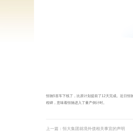
恒驰5首车下线了，比原计划提前了12天完成。近日恒
程碑，意味着恒驰进入了量产倒计时。
上一篇：恒大集团就境外债相关事宜的声明